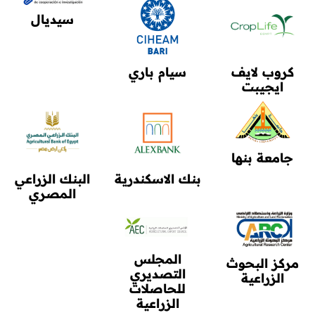
سيديال
كروب لايف
سيام باري
ايجيبت
جامعة بنها
بنك الاسكندرية
البنك الزراعي
المصري
المجلس
مركز البحوث
التصديري
الزراعية
للحاصلات
الزراعية