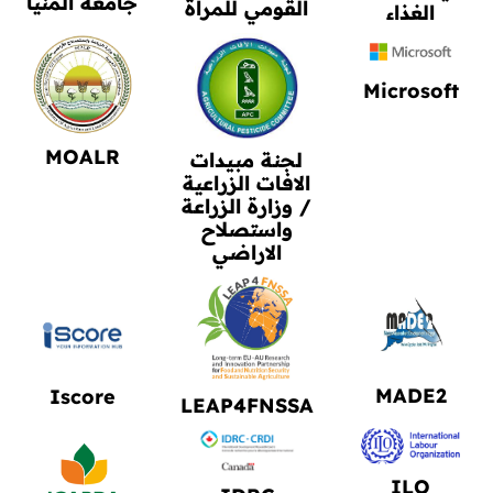
جامعة المنيا
القومي للمرأة
الغذاء
Microsoft
MOALR
لجنة مبيدات
الافات الزراعية
/ وزارة الزراعة
واستصلاح
الاراضي
MADE2
Iscore
LEAP4FNSSA
ILO