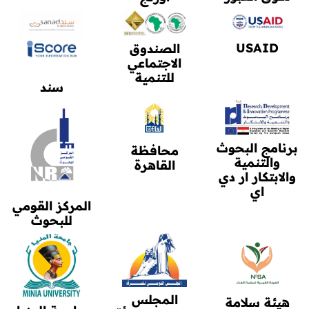
USAID
الصندوق
الاجتماعي
للتنمية
سند
برنامج البحوث
محافظة
والتنمية
القاهرة
والابتكار ار دي
اي
المركز القومي
للبحوث
المجلس
هيئة سلامة