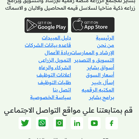
بشاير لمجتمع الزراعه منصه رقمية للإرشاد والتسويق وبرامج
زراعه ذكية مناخيا لسلاسل قيمه المحاصيل والالبان و الاسماك
الرئيسية
دليل المبيدات
من نحن
قاعده بيانات الشركات
الإرشاد و الممارسات
ريادة الأعمال
التسويق و التصدير
التمويل الزراعى
أسواق بشاير
الشركاء والرعاه
أسعار السوق
اعلانات التوظيف
إسأل خبير
طلبات التوظيف
المكتبه الرقميه
اتصل بنا
برامج بشاير
سياسة الخصوصية
قم بمتابعتنا علي مواقع التواصل الاجتماعي