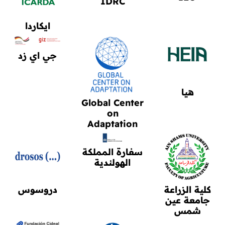
IDRC
ايكاردا
جي اي زد
هيا
Global Center
on
Adaptation
سفارة المملكة
الهولندية
كلية الزراعة
دروسوس
جامعة عين
شمس