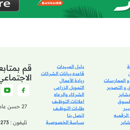
قم بمتابع
ة
دليل المبيدات
قاعده بيانات الشركات
الاجتماعي
 و الممارسات
ريادة الأعمال
 و التصدير
التمويل الزراعى
شاير
الشركاء والرعاه
السوق
اعلانات التوظيف
27 حسن عاصم - الزمالك - القاهرة
ير
طلبات التوظيف
 الرقميه
اتصل بنا
تليفون :
0273
شاير
سياسة الخصوصية