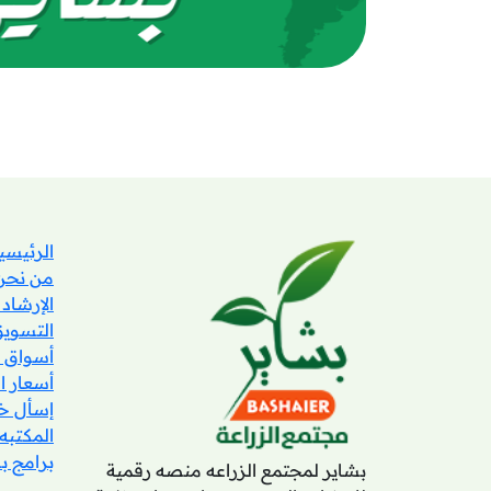
الرئيسي
من نحن
الإرشاد
التسويق
أسواق ب
أسعار 
إسأل خب
المكتبه
برامج ب
بشاير لمجتمع الزراعه منصه رقمية