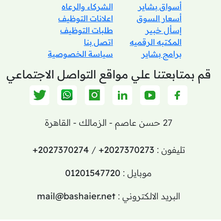
أسواق بشاير
الشركاء والرعاه
أسعار السوق
اعلانات التوظيف
إسأل خبير
طلبات التوظيف
المكتبه الرقميه
اتصل بنا
برامج بشاير
سياسة الخصوصية
قم بمتابعتنا علي مواقع التواصل الاجتماعي
27 حسن عاصم - الزمالك - القاهرة
تليفون :
+2027370273
/
+2027370274
موبايل :
01201547720
البريد الالكتروني :
mail@bashaier.net