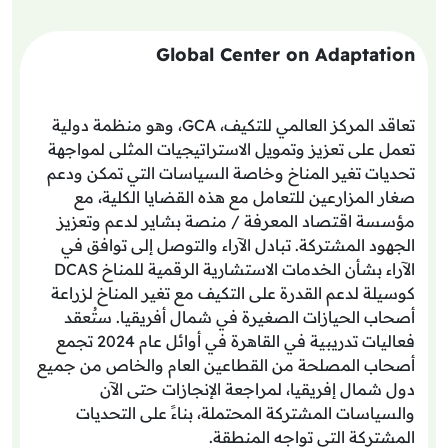
Global Center on Adaptation
تعاقد المركز العالمي للتكيف، GCA، وهو منظمة دولية
تعمل على تعزيز وتمويل الاستراتيجيات المثلى لمواجهة
تحديات تغير المناخ وخاصة السياسات التي تمكن ودعم
صغار المزارعين للتعامل مع هذه القضايا الكلية، مع
مؤسسة اقتصاد المعرفة / منصة بشاير لدعم وتعزيز
الجهود المشتركة. تبادل الآراء والتوصل إلى توافق في
الآراء بشأن الخدمات الاستشارية الرقمية للمناخ DCAS
كوسيلة لدعم القدرة على التكيف مع تغير المناخ لزراعة
أصحاب الحيازات الصغيرة في شمال أفريقيا. ستُعقد
فعاليات تدريبية في القاهرة في أوائل عام 2024 تجمع
أصحاب المصلحة من القطاعين العام والخاص من جميع
دول شمال إفريقيا، لمراجعة الإنجازات حتى الآن
والسياسات المشتركة المحتملة، بناءً على التحديات
المشتركة التي تواجه المنطقة.