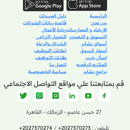
الرئيسية
دليل المبيدات
من نحن
قاعده بيانات الشركات
الإرشاد و الممارسات
ريادة الأعمال
التسويق و التصدير
التمويل الزراعى
أسواق بشاير
الشركاء والرعاه
أسعار السوق
اعلانات التوظيف
إسأل خبير
طلبات التوظيف
المكتبه الرقميه
اتصل بنا
برامج بشاير
سياسة الخصوصية
قم بمتابعتنا علي مواقع التواصل الاجتماعي
27 حسن عاصم - الزمالك - القاهرة
تليفون :
+2027370273
/
+2027370274